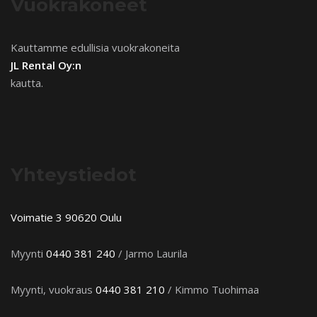
Vuokrakoneet
Kauttamme edullisia vuokrakoneita
JL Rental Oy:n
kautta.
Yhteystiedot
Voimatie 3 90620 Oulu
Myynti
0440 381 240
/ Jarmo Laurila
Myynti, vuokraus
0440 381 210
/ Kimmo Tuohimaa