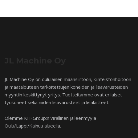
JL Machine Oy
JL Machine Oy on oululainen maansiirtoon, kiinteistönhoitoon
ja maatalouteen tarkoitettujen koneiden ja lisävarusteiden
myyntiin keskittynyt yritys. Tuotteitamme ovat erilaiset
työkoneet sekä niiden lisavarusteet ja lisälaitteet.
Olemme KH-Group:n virallinen jälleenmyyjä
Oulu/Lappi/Kainuu alueella.