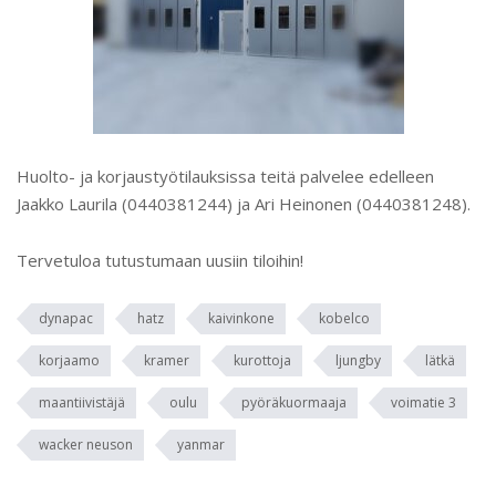
Huolto- ja korjaustyötilauksissa teitä palvelee edelleen
Jaakko Laurila (0440381244) ja Ari Heinonen (0440381248).
Tervetuloa tutustumaan uusiin tiloihin!
dynapac
hatz
kaivinkone
kobelco
korjaamo
kramer
kurottoja
ljungby
lätkä
maantiivistäjä
oulu
pyöräkuormaaja
voimatie 3
wacker neuson
yanmar