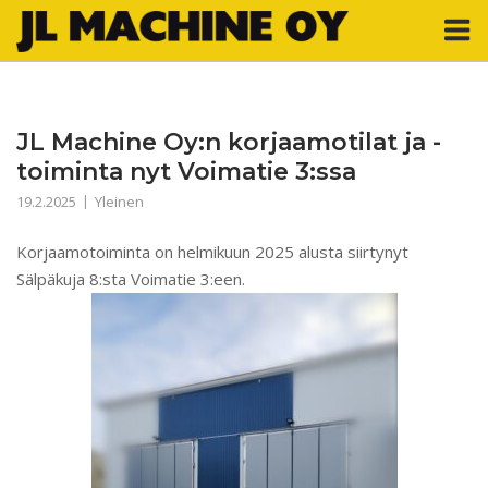
Skip
M
to
content
JL Machine Oy:n korjaamotilat ja -
toiminta nyt Voimatie 3:ssa
19.2.2025
Yleinen
Korjaamotoiminta on helmikuun 2025 alusta siirtynyt
Sälpäkuja 8:sta Voimatie 3:een.