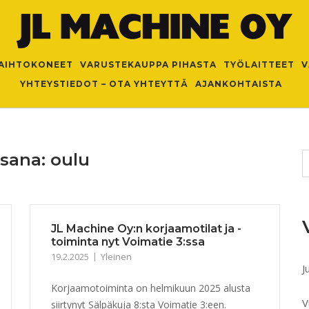
AIHTOKONEET
VARUSTEKAUPPA PIHASTA
TYÖLAITTEET
V
YHTEYSTIEDOT – OTA YHTEYTTÄ
AJANKOHTAISTA
nsana:
oulu
JL Machine Oy:n korjaamotilat ja -
toiminta nyt Voimatie 3:ssa
19.2.2025
Yleinen
J
Korjaamotoiminta on helmikuun 2025 alusta
V
siirtynyt Sälpäkuja 8:sta Voimatie 3:een.