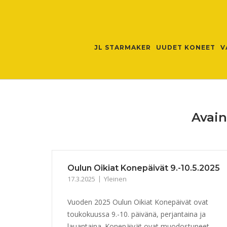
Skip
to
content
JL STARMAKER
UUDET KONEET
V
Avai
Oulun Oikiat Konepäivät 9.-10.5.2025
17.3.2025
Yleinen
Vuoden 2025 Oulun Oikiat Konepäivät ovat
toukokuussa 9.-10. päivänä, perjantaina ja
lauantaina. Konepäivät ovat muodostuneet