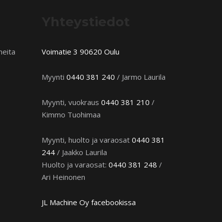
Yhteystiedot
neita
Voimatie 3 90620 Oulu
Myynti
0440 381 240
/ Jarmo Laurila
Myynti, vuokraus
0440 381 210
/
Kimmo Tuohimaa
Myynti, huolto ja varaosat
0440 381
244
/ Jaakko Laurila
Huolto ja varaosat:
0440 381 248
/
Ari Heinonen
JL Machine Oy facebookissa