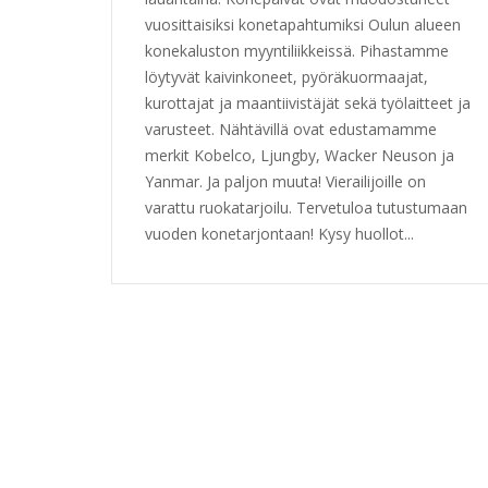
vuosittaisiksi konetapahtumiksi Oulun alueen
konekaluston myyntiliikkeissä. Pihastamme
löytyvät kaivinkoneet, pyöräkuormaajat,
kurottajat ja maantiivistäjät sekä työlaitteet ja
varusteet. Nähtävillä ovat edustamamme
merkit Kobelco, Ljungby, Wacker Neuson ja
Yanmar. Ja paljon muuta! Vierailijoille on
varattu ruokatarjoilu. Tervetuloa tutustumaan
vuoden konetarjontaan! Kysy huollot...