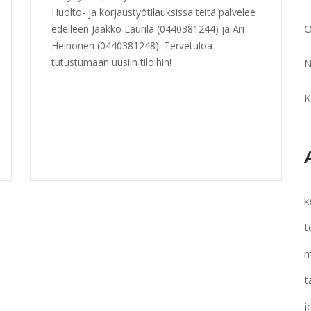
Huolto- ja korjaustyötilauksissa teitä palvelee
O
edelleen Jaakko Laurila (0440381244) ja Ari
Heinonen (0440381248). Tervetuloa
tutustumaan uusiin tiloihin!
N
K
k
t
m
t
j