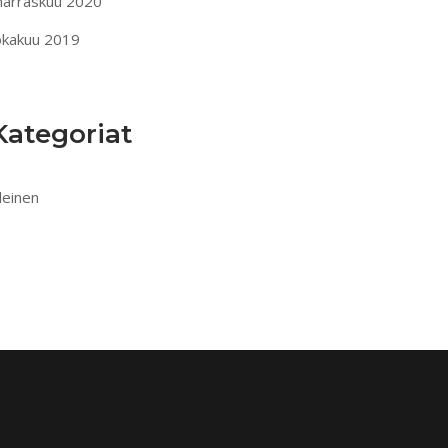
arraskuu 2020
okakuu 2019
Kategoriat
leinen