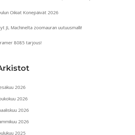
ulun Oikiat Konepäivät 2026
yt JL Machinelta zoomauran uutuusmalli!
ramer 8085 tarjous!
Arkistot
esäkuu 2026
oukokuu 2026
aaliskuu 2026
ammikuu 2026
oulukuu 2025