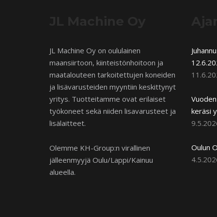
JL Machine Oy
Aja
JL Machine Oy on oululainen
Juhann
maansiirtoon, kiinteistönhoitoon ja
12.6.20
maatalouteen tarkoitettujen koneiden
11.6.2
ja lisävarusteiden myyntiin keskittynyt
yritys. Tuotteitamme ovat erilaiset
Vuoden 
työkoneet sekä niiden lisavarusteet ja
keräsi y
lisälaitteet.
9.5.202
Oulun O
Olemme KH-Group:n virallinen
4.5.202
jälleenmyyjä Oulu/Lappi/Kainuu
alueella.