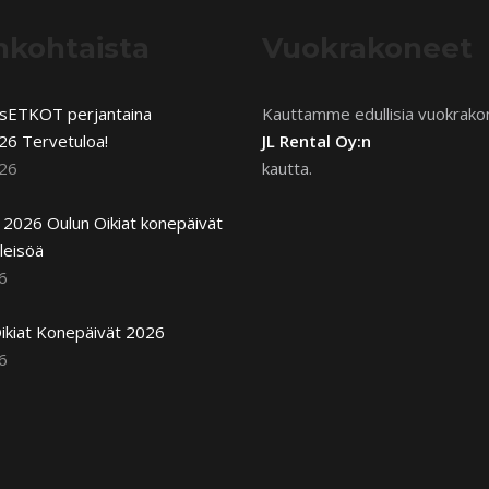
nkohtaista
Vuokrakoneet
usETKOT perjantaina
Kauttamme edullisia vuokrako
26 Tervetuloa!
JL Rental Oy:n
026
kautta.
2026 Oulun Oikiat konepäivät
leisöä
6
ikiat Konepäivät 2026
6