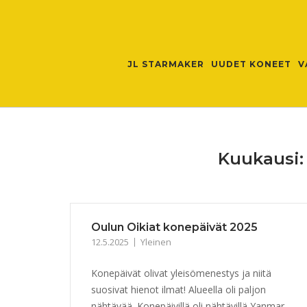
Skip
to
content
JL STARMAKER
UUDET KONEET
V
Kuukausi
Oulun Oikiat konepäivät 2025
12.5.2025
Yleinen
Konepäivät olivat yleisömenestys ja niitä
suosivat hienot ilmat! Alueella oli paljon
nähtävää. Konepäivillä oli nähtävillä Yanmar