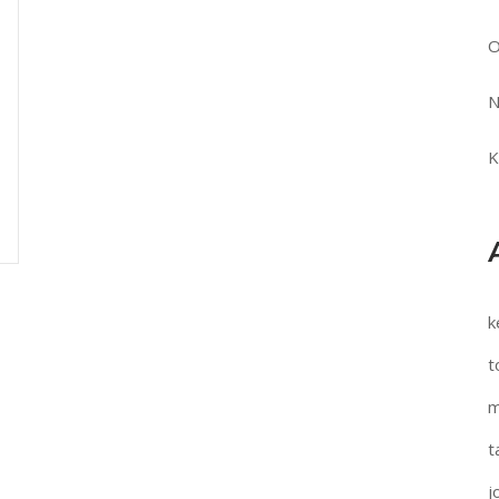
O
N
K
k
t
m
t
j