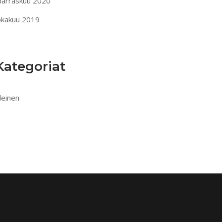
arraskuu 2020
okakuu 2019
Kategoriat
leinen