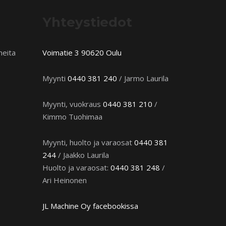
Yhteystiedot
neita
Voimatie 3 90620 Oulu
Myynti
0440 381 240
/ Jarmo Laurila
Myynti, vuokraus
0440 381 210
/
Kimmo Tuohimaa
Myynti, huolto ja varaosat
0440 381
244
/ Jaakko Laurila
Huolto ja varaosat:
0440 381 248
/
Ari Heinonen
JL Machine Oy facebookissa