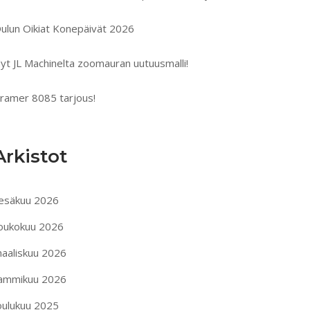
ulun Oikiat Konepäivät 2026
yt JL Machinelta zoomauran uutuusmalli!
ramer 8085 tarjous!
Arkistot
esäkuu 2026
oukokuu 2026
aaliskuu 2026
ammikuu 2026
oulukuu 2025