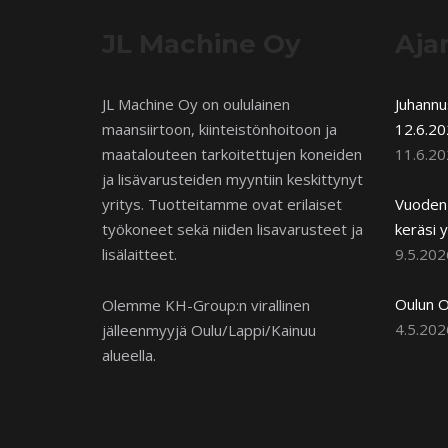
JL Machine Oy
Aja
JL Machine Oy on oululainen
Juhann
maansiirtoon, kiinteistönhoitoon ja
12.6.20
maatalouteen tarkoitettujen koneiden
11.6.2
ja lisävarusteiden myyntiin keskittynyt
yritys. Tuotteitamme ovat erilaiset
Vuoden 
työkoneet sekä niiden lisavarusteet ja
keräsi y
lisälaitteet.
9.5.202
Oulun O
Olemme KH-Group:n virallinen
4.5.202
jälleenmyyjä Oulu/Lappi/Kainuu
alueella.