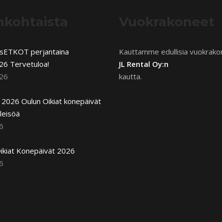
nkohtaista
Vuokrakoneet
usETKOT perjantaina
Kauttamme edullisia vuokrako
26 Tervetuloa!
JL Rental Oy:n
026
kautta.
2026 Oulun Oikiat konepäivät
leisöä
6
ikiat Konepäivät 2026
6