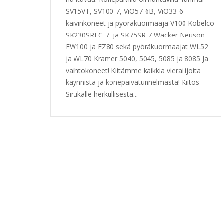
SV15VT, SV100-7, ViO57-6B, ViO33-6
kaivinkoneet ja pyöräkuormaaja V100 Kobelco
SK230SRLC-7 ja SK75SR-7 Wacker Neuson
EW100 ja EZ80 sekä pyöräkuormaajat WL52
ja WL70 Kramer 5040, 5045, 5085 ja 8085 Ja
vaihtokoneet! Kiitämme kaikkia vierailijoita
käynnistä ja konepäivätunnelmasta! Kiitos
Sirukalle herkullisesta...