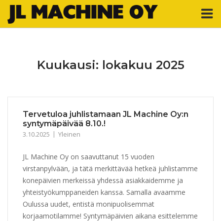
Skip
M
to
content
Kuukausi:
lokakuu 2025
Tervetuloa juhlistamaan JL Machine Oy:n
syntymäpäivää 8.10.!
3.10.2025
Yleinen
JL Machine Oy on saavuttanut 15 vuoden
virstanpylvään, ja tätä merkittävää hetkeä juhlistamme
konepäivien merkeissä yhdessä asiakkaidemme ja
yhteistyökumppaneiden kanssa. Samalla avaamme
Oulussa uudet, entistä monipuolisemmat
korjaamotilamme! Syntymäpäivien aikana esittelemme