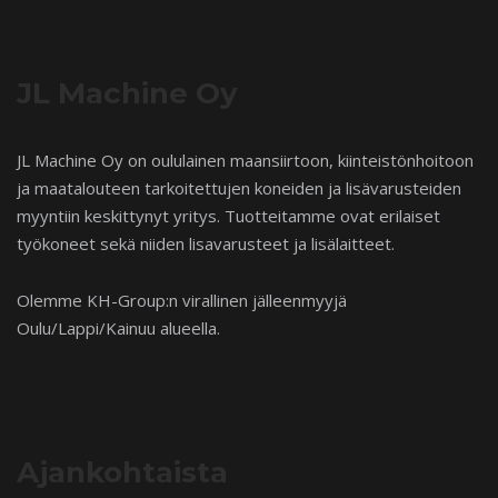
JL Machine Oy
JL Machine Oy on oululainen maansiirtoon, kiinteistönhoitoon
ja maatalouteen tarkoitettujen koneiden ja lisävarusteiden
myyntiin keskittynyt yritys. Tuotteitamme ovat erilaiset
työkoneet sekä niiden lisavarusteet ja lisälaitteet.
Olemme KH-Group:n virallinen jälleenmyyjä
Oulu/Lappi/Kainuu alueella.
Ajankohtaista