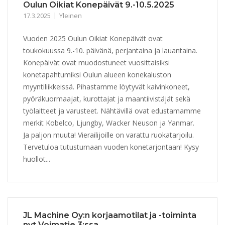
Oulun Oikiat Konepäivät 9.-10.5.2025
17.3.2025
Yleinen
Vuoden 2025 Oulun Oikiat Konepäivät ovat
toukokuussa 9.-10. päivänä, perjantaina ja lauantaina.
Konepäivät ovat muodostuneet vuosittaisiksi
konetapahtumiksi Oulun alueen konekaluston
myyntiliikkeissä. Pihastamme löytyvät kaivinkoneet,
pyöräkuormaajat, kurottajat ja maantiivistäjät sekä
työlaitteet ja varusteet. Nähtävillä ovat edustamamme
merkit Kobelco, Ljungby, Wacker Neuson ja Yanmar.
Ja paljon muuta! Vierailijoille on varattu ruokatarjoilu.
Tervetuloa tutustumaan vuoden konetarjontaan! Kysy
huollot...
JL Machine Oy:n korjaamotilat ja -toiminta
nyt Voimatie 3:ssa