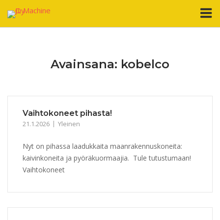
Skip
M
to
content
Avainsana:
kobelco
Vaihtokoneet pihasta!
21.1.2026
Yleinen
Nyt on pihassa laadukkaita maanrakennuskoneita:
kaivinkoneita ja pyöräkuormaajia. Tule tutustumaan!
Vaihtokoneet