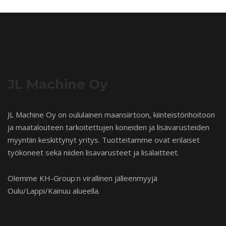
JL Machine Oy
JL Machine Oy on oululainen maansiirtoon, kiinteistönhoitoon
ja maatalouteen tarkoitettujen koneiden ja lisävarusteiden
myyntiin keskittynyt yritys. Tuotteitamme ovat erilaiset
työkoneet sekä niiden lisavarusteet ja lisälaitteet.
Olemme KH-Group:n virallinen jälleenmyyjä
Oulu/Lappi/Kainuu alueella.