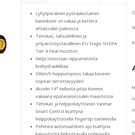
O
Lyhytperäinen pyöräalustainen
kaivinkone on vakaa ja ketterä
N
ahtaissakin paikoissa
Tehokas, taloudellinen ja
K
ympäristöystävällinen EU Stage IV/EPA
Tier 4 Final moottori
Neljä toisistaan riippumatonta
lisähydrauliikkaa
36km/h huippunopeus takaa koneen
nopean siirrettävyyden
k
Akselin 14° kellunta pitää koneen
vakaana epätasaisessakin maastossa
t
Tehokas ja helppokäyttöinen Yanmar
m
Smart Control lisättynä
helppokäyttöisellä Fingertip toiminnolla
t
Pehmeä automaattinen ajo lisättynä
j
kaivuutyötä helpottavalla poljinajolla