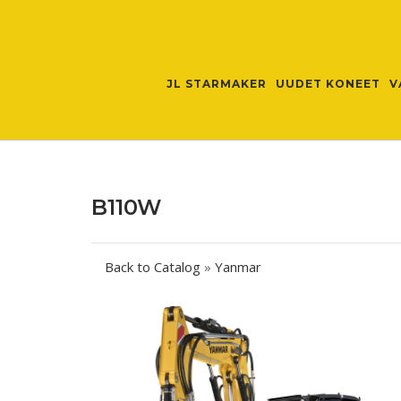
Skip
to
content
JL STARMAKER
UUDET KONEET
V
B110W
Back to Catalog
Yanmar
Post
navigation