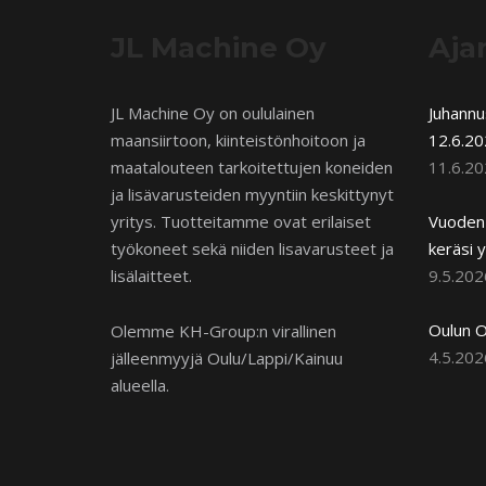
JL Machine Oy
Aja
JL Machine Oy on oululainen
Juhann
maansiirtoon, kiinteistönhoitoon ja
12.6.20
maatalouteen tarkoitettujen koneiden
11.6.2
ja lisävarusteiden myyntiin keskittynyt
yritys. Tuotteitamme ovat erilaiset
Vuoden 
työkoneet sekä niiden lisavarusteet ja
keräsi y
lisälaitteet.
9.5.202
Oulun O
Olemme KH-Group:n virallinen
4.5.202
jälleenmyyjä Oulu/Lappi/Kainuu
alueella.