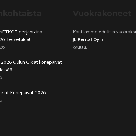
nkohtaista
Vuokrakoneet
usETKOT perjantaina
Kauttamme edullisia vuokrako
26 Tervetuloa!
JL Rental Oy:n
026
kautta.
2026 Oulun Oikiat konepäivät
leisöä
6
ikiat Konepäivät 2026
6