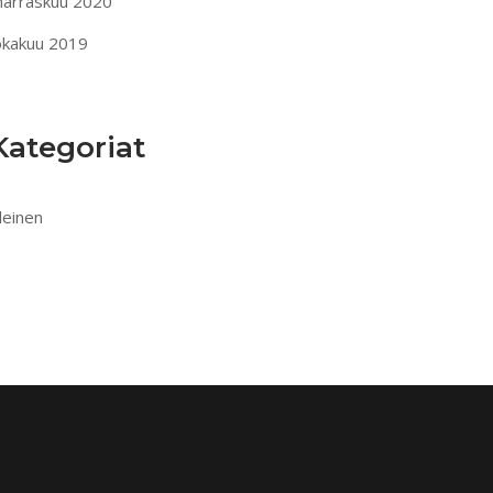
arraskuu 2020
okakuu 2019
Kategoriat
leinen