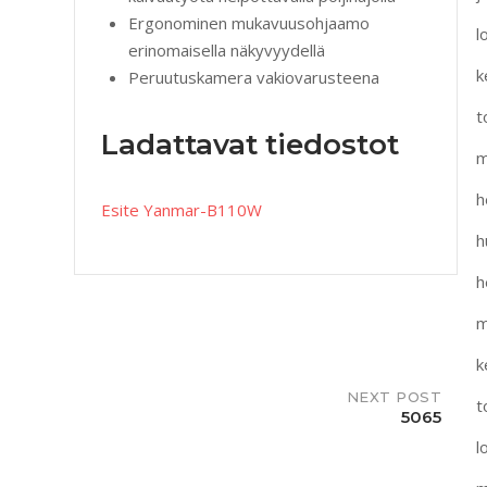
Ergonominen mukavuusohjaamo
l
erinomaisella näkyvyydellä
k
Peruutuskamera vakiovarusteena
t
Ladattavat tiedostot
m
h
Esite Yanmar-B110W
h
h
m
k
NEXT POST
t
5065
l