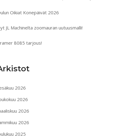
ulun Oikiat Konepäivät 2026
yt JL Machinelta zoomauran uutuusmalli!
ramer 8085 tarjous!
Arkistot
esäkuu 2026
oukokuu 2026
aaliskuu 2026
ammikuu 2026
oulukuu 2025