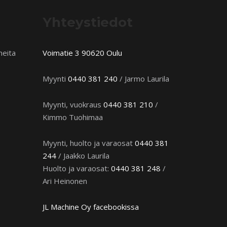
Yhteystiedot
neita
Voimatie 3 90620 Oulu
Myynti
0440 381 240
/ Jarmo Laurila
Myynti, vuokraus
0440 381 210
/
Kimmo Tuohimaa
Myynti, huolto ja varaosat
0440 381
244
/ Jaakko Laurila
Huolto ja varaosat:
0440 381 248
/
Ari Heinonen
JL Machine Oy facebookissa