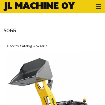
Skip
M
to
content
5065
Back to Catalog
5-sarja
Post
navigation