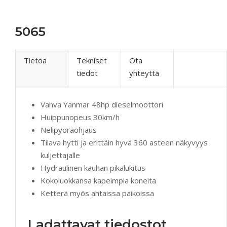
5065
Tietoa
Tekniset
Ota
tiedot
yhteyttä
Vahva Yanmar 48hp dieselmoottori
Huippunopeus 30km/h
Nelipyöräohjaus
Tilava hytti ja erittäin hyvä 360 asteen näkyvyys
kuljettajalle
Hydraulinen kauhan pikalukitus
Kokoluokkansa kapeimpia koneita
Ketterä myös ahtaissa paikoissa
Ladattavat tiedostot