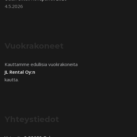
4.5.2026
Vuokrakoneet
Kauttamme edullisia vuokrakoneita
JL Rental Oy:n
kautta.
Yhteystiedot