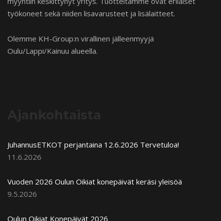
myyntiin keskittynyt yritys. Tuotteitamme ovat erilaiset
työkoneet sekä niiden lisavarusteet ja lisälaitteet.
Olemme KH-Group:n virallinen jälleenmyyjä
Oulu/Lappi/Kainuu alueella.
Ajankohtaista
JuhannusETKOT perjantaina 12.6.2026 Tervetuloa!
11.6.2026
Vuoden 2026 Oulun Oikiat konepäivät keräsi yleisöä
9.5.2026
Oulun Oikiat Konepäivät 2026