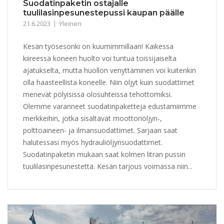
Suodatinpaketin ostajalle
tuulilasinpesunestepussi kaupan päälle
21.6.2023
Yleinen
Kesän työsesonki on kuumimmillaan! Kaikessa
kiireessä koneen huolto voi tuntua toissijaiselta
ajatukselta, mutta huollon venyttäminen voi kuitenkin
olla haasteellista koneelle. Niin öljyt kuin suodattimet
menevät pölyisissä olosuhteissa tehottomiksi.
Olemme varanneet suodatinpaketteja edustamiimme
merkkeihin, jotka sisältävät moottoriöljyn-,
polttoaineen- ja ilmansuodattimet. Sarjaan saat
halutessasi myös hydrauliöljynsuodattimet.
Suodatinpaketin mukaan saat kolmen litran pussin
tuulilasinpesunestettä. Kesän tarjous voimassa niin...