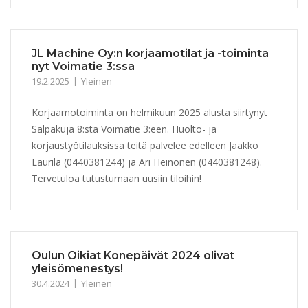
JL Machine Oy:n korjaamotilat ja -toiminta
nyt Voimatie 3:ssa
19.2.2025
Yleinen
Korjaamotoiminta on helmikuun 2025 alusta siirtynyt
Sälpäkuja 8:sta Voimatie 3:een. Huolto- ja
korjaustyötilauksissa teitä palvelee edelleen Jaakko
Laurila (0440381244) ja Ari Heinonen (0440381248).
Tervetuloa tutustumaan uusiin tiloihin!
Oulun Oikiat Konepäivät 2024 olivat
yleisömenestys!
30.4.2024
Yleinen