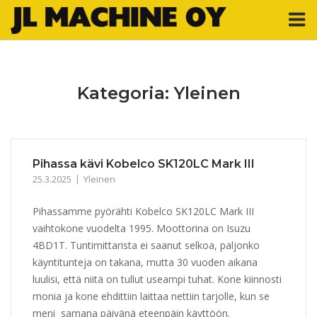
Skip
M
to
content
Kategoria:
Yleinen
Pihassa kävi Kobelco SK120LC Mark III
25.3.2025
Yleinen
Pihassamme pyörähti Kobelco SK120LC Mark III
vaihtokone vuodelta 1995. Moottorina on Isuzu
4BD1T. Tuntimittarista ei saanut selkoa, paljonko
käyntitunteja on takana, mutta 30 vuoden aikana
luulisi, että niitä on tullut useampi tuhat. Kone kiinnosti
monia ja kone ehdittiin laittaa nettiin tarjolle, kun se
meni samana päivänä eteenpäin käyttöön.