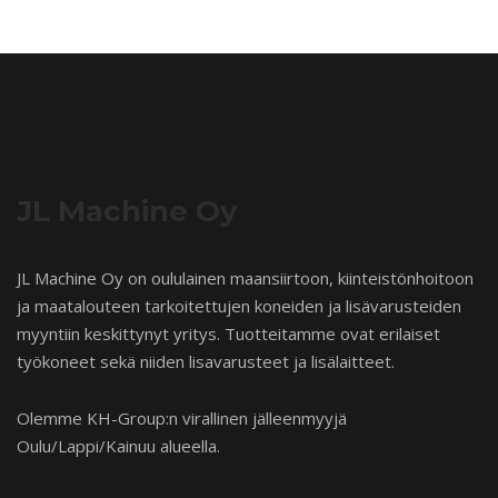
JL Machine Oy
JL Machine Oy on oululainen maansiirtoon, kiinteistönhoitoon
ja maatalouteen tarkoitettujen koneiden ja lisävarusteiden
myyntiin keskittynyt yritys. Tuotteitamme ovat erilaiset
työkoneet sekä niiden lisavarusteet ja lisälaitteet.
Olemme KH-Group:n virallinen jälleenmyyjä
Oulu/Lappi/Kainuu alueella.