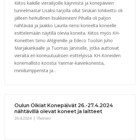
Kiitos kaikille vierailijoille käynnistä ja konepäivien
tunnelmasta! Lisäksi tarjolla ollut Sirukan lohikeitto oli
jälleen herkullinen lisukkeineen! Pihalla oli paljon
nähtävää ja Jaakko Laurila riensi koneelta koneelle
esittelemään näytillä olevia koneita. Kiitos myös KH-
Koneitten Simo Ahlgrenille ja Edeco Toolsin Juho
Marjakankaalle ja Tuomas Järviselle, jotka auttoivat
vieraita eri koneuutuuksien esittelyissä. KH-Koneiden
konemallisto koostui Yanmar-kaivinkoneista,
minidumpperista ja...
Oulun Oikiat Konepäivät 26.-27.4.2024
nähtävillä olevat koneet ja laitteet
26.4.2024
Yleinen