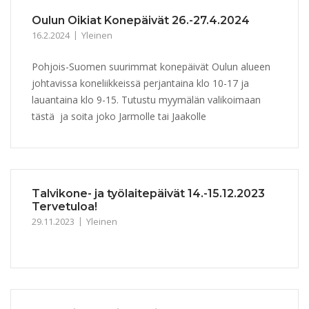
Oulun Oikiat Konepäivät 26.-27.4.2024
16.2.2024
Yleinen
Pohjois-Suomen suurimmat konepäivät Oulun alueen
johtavissa koneliikkeissä perjantaina klo 10-17 ja
lauantaina klo 9-15. Tutustu myymälän valikoimaan
tästä ja soita joko Jarmolle tai Jaakolle
Talvikone- ja työlaitepäivät 14.-15.12.2023
Tervetuloa!
29.11.2023
Yleinen