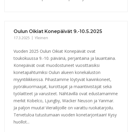
Oulun Oikiat Konepäivät 9.-10.5.2025
17.3.2025
Yleinen
Vuoden 2025 Oulun Oikiat Konepäivät ovat
toukokuussa 9.-10. päivänä, perjantaina ja lauantaina.
Konepäivät ovat muodostuneet vuosittaisiksi
konetapahtumiksi Oulun alueen konekaluston
myyntiliikkeissä. Pihastamme löytyvät kaivinkoneet,
pyöräkuormaajat, kurottajat ja maantiivistäjät sekä
työlaitteet ja varusteet. Nähtävillä ovat edustamamme
merkit Kobelco, Ljungby, Wacker Neuson ja Yanmar.
Ja paljon muuta! Vierailijoille on varattu ruokatarjoilu.
Tervetuloa tutustumaan vuoden konetarjontaan! Kysy
huollot...