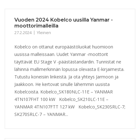
Vuoden 2024 Kobelco uusilla Yanmar -
moottorimalleilla
27.2.2024
Yleinen
Kobelco on ottanut europäästöluokat huomioon
uusissa malleissaan. Uudet Yanmar -moottorit
täyttävät EU Stage V -päästästandardin. Tunnistat ne
lähinnä mallimerkinnän lopussa olevasta E-kirjaimesta.
Tutustu koneisiin linkeistä. Ja ota yhteys Jarmoon ja
Jaakkoon. He kertovat sinulle lähemmin uusista
Kobelcoista. Kobelco_SK180NLC-11E – YANMAR
4TN107FHT 100 kW Kobelco_SK210LC-11E –
YANMAR 4TN107FTT 127 kW Kobelco_SK230SRLC-7;
SK270SRLC-7 – YANMAR...