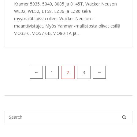
Kramer 5035, 5040, 8085 ja 8145T, Wacker Neuson
WL32, WL52, ET58, EZ36 ja EZ80 sekä
myymälätiloissa olleet Wacker Neuson -
maantiivistäjät. Myös Yanmar -mallistosta olivat esillä
ViO33-6, ViO57-6B, ViO80-1A ja...
1
2
3
←
→
Artikkelien
sivutus