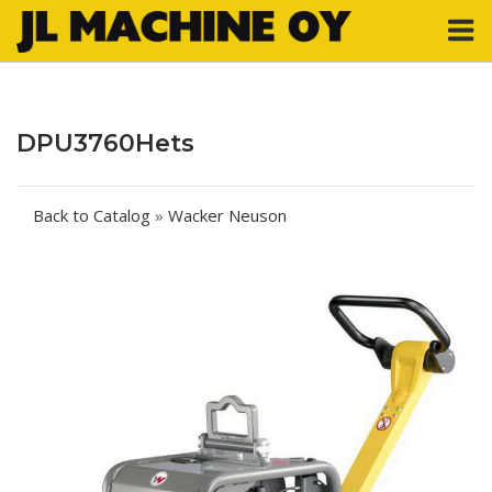
Skip
M
to
content
DPU3760Hets
Back to Catalog
Wacker Neuson
Post
navigation