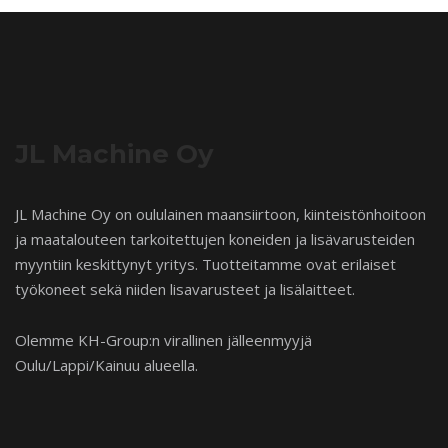
JL Machine Oy
JL Machine Oy on oululainen maansiirtoon, kiinteistönhoitoon
ja maatalouteen tarkoitettujen koneiden ja lisävarusteiden
myyntiin keskittynyt yritys. Tuotteitamme ovat erilaiset
työkoneet sekä niiden lisavarusteet ja lisälaitteet.
Olemme KH-Group:n virallinen jälleenmyyjä
Oulu/Lappi/Kainuu alueella.