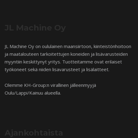
JL Machine Oy
JL Machine Oy on oululainen maansiirtoon, kiinteistönhoitoon
ja maatalouteen tarkoitettujen koneiden ja lisävarusteiden
myyntiin keskittynyt yritys. Tuotteitamme ovat erilaiset
työkoneet sekä niiden lisavarusteet ja lisälaitteet.
Olemme KH-Group:n virallinen jälleenmyyjä
Oulu/Lappi/Kainuu alueella.
Ajankohtaista