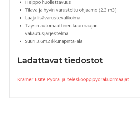
Helppo huollettavuus
Tilava ja hyvin varusteltu ohjaamo (2.3 m3)
Laaja lisävarustevalikoima
Täysin automaattinen kuormaajan
vakautusjärjestelmä
Suuri 3.6m2 ikkunapinta-ala
Ladattavat tiedostot
Kramer Esite Pyora-ja-teleskooppipyorakuormaajat