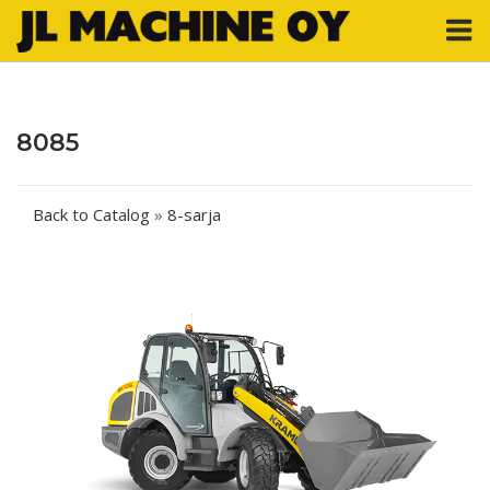
Skip
M
to
content
8085
Back to Catalog
8-sarja
Post
navigation