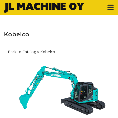
Skip
M
to
content
Kobelco
Back to Catalog
Kobelco