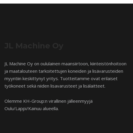
JL Machine Oy
JL Machine Oy on oululainen maansiirtoon, kiinteistönhoitoon
ja maatalouteen tarkoitettujen koneiden ja lisävarusteiden
myyntiin keskittynyt yritys. Tuotteitamme ovat erilaiset
työkoneet sekä niiden lisavarusteet ja lisälaitteet.
Olemme KH-Group:n virallinen jälleenmyyjä
Oulu/Lappi/Kainuu alueella.