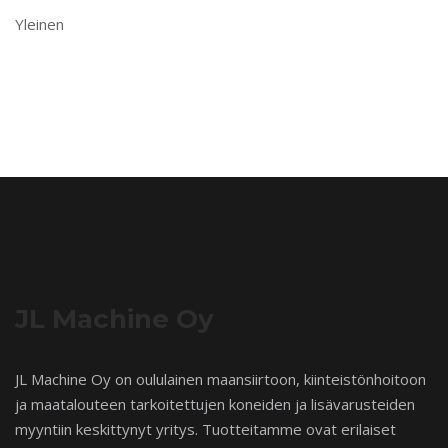
Yleinen
JL Machine Oy
JL Machine Oy on oululainen maansiirtoon, kiinteistönhoitoon
ja maatalouteen tarkoitettujen koneiden ja lisävarusteiden
myyntiin keskittynyt yritys. Tuotteitamme ovat erilaiset