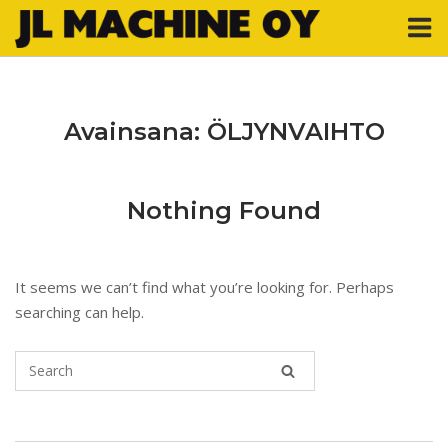
Skip
M
to
content
Avainsana:
ÖLJYNVAIHTO
Nothing Found
It seems we can’t find what you’re looking for. Perhaps
searching can help.